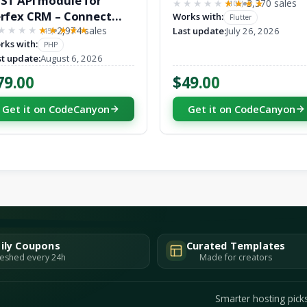
ST API module for
3,370 sales
(105)
★★★★★
★★★★★
rfex CRM – Connect
Works with:
Flutter
pps and Automate
2,974 sales
Last update:
July 26, 2026
(45)
★★★★
★★★★★
rks with:
rkflows with third
PHP
st update:
August 6, 2026
rty applications
79.00
$49.00
Get it on CodeCanyon
Get it on CodeCanyon
ily Coupons
Curated Templates
eshed every 24h
Made for creators
Smarter hosting pick