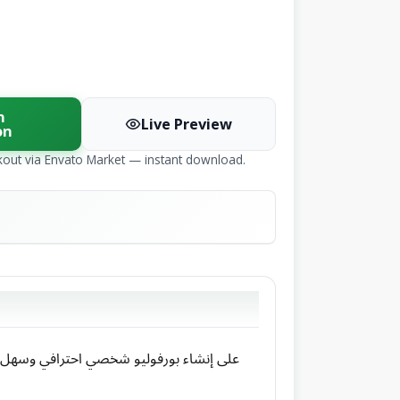
n
Live Preview
on
kout via Envato Market — instant download.