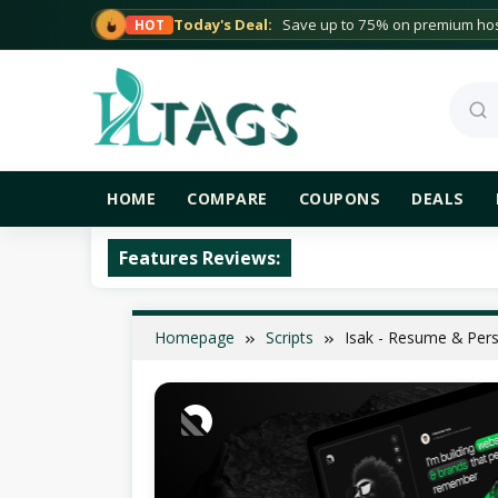
Skip
Today's Deal:
Save up to 75% on premium host
HOT
to
content
Sea
HOME
COMPARE
COUPONS
DEALS
Features Reviews:
Homepage
Scripts
Isak - Resume & Perso