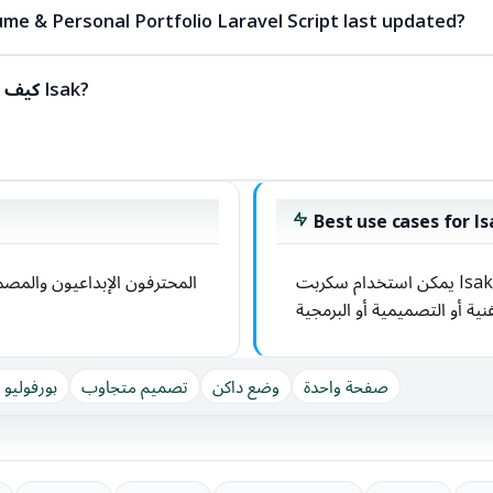
me & Personal Portfolio Laravel Script last updated?
كيف يمكنني استخدام سكربت Isak?
Best use cases for Is
يمكن استخدام سكربت Isak لإنشاء بورفوليو شخصي ليعرض أعمالك
المحترفون الإبداعيون والمصم
فنية أو التصميمية أو البرمجية
صفحة واحدة
وضع داكن
تصميم متجاوب
بورفولي