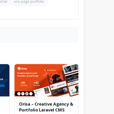
imal
one page portfolio
Orisa – Creative Agency &
Portfolio Laravel CMS