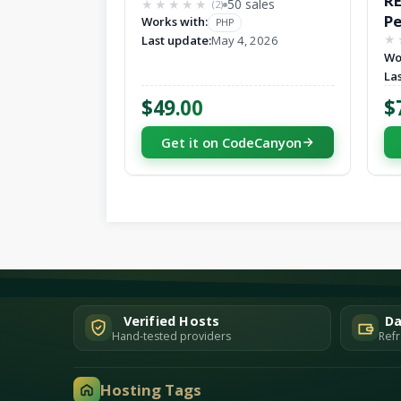
RE
Platform (AI Powered)
50 sales
(2)
★★★★★
★★★★★
Pe
Works with:
PHP
A
Last update:
May 4, 2026
★
Wo
Wo
La
pa
$49.00
$
Get it on CodeCanyon
Verified Hosts
Da
Hand-tested providers
Refr
Hosting Tags