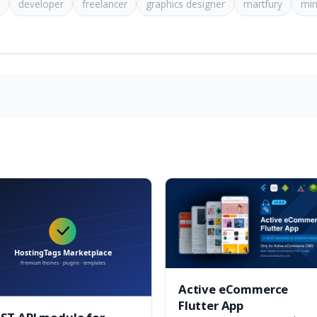
developer
freelancer
graphics designer
martfury
min
Active eCommerce
Flutter App