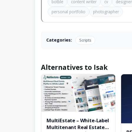
botble
content writer
cv
designer
personal portfolio
photographer
Categories:
Scripts
Alternatives to Isak
MultiEstate – White-Label
Multitenant Real Estate