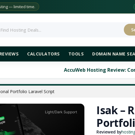
ing — limited time.
S
rch
REVIEWS
CALCULATORS
TOOLS
DOMAIN NAME SE
AccuWeb Hosting Review: Comprehensive A
nal Portfolio Laravel Script
Isak – 
Portfol
Reviewed by
hostin