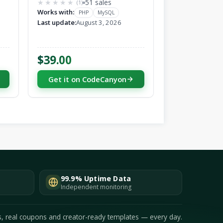
51 sales
(1)
★★★★★
★★★★★
Works with:
PHP
MySQL
Last update:
August 3, 2026
$39.00
Get it on CodeCanyon
99.9% Uptime Data
Independent monitoring
s, real coupons and creator-ready templates — every day.