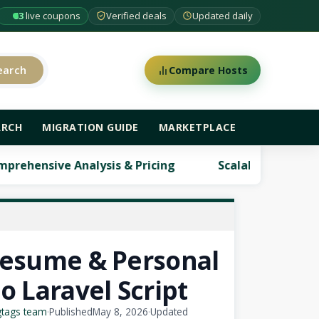
63
live coupons
Verified deals
Updated daily
earch
Compare Hosts
ARCH
MIGRATION GUIDE
MARKETPLACE
nalysis & Pricing
ScalaHosting Review: Comprehe
Resume & Personal
io Laravel Script
gtags team
·
Published
May 8, 2026
·
Updated