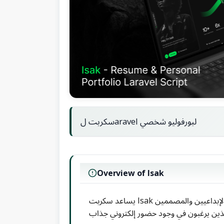
سكربت لaravel لبورفوليو شخصي
Overview of Isak
يساعد سكربت Isak على إنشاء بورفوليو شخصي احترافي وسهل الاستخدام، يتيح لك عرض أعمالك بكل سهولة، وهو مناسب للمحترفين الإبداعيين والمصممين
الذين يرغبون في وجود حضور إلكتروني جذاب